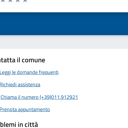
ta 1 stelle su 5
Valuta 2 stelle su 5
Valuta 3 stelle su 5
Valuta 4 stelle su 5
Valuta 5 stelle su 5
tatta il comune
Leggi le domande frequenti
Richiedi assistenza
Chiama il numero (+39)011.912921
Prenota appuntamento
blemi in città