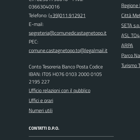
Regione
03663040016
Telefono:
(+39)011.912921
Città Met
E-mail:
SETA s.p.
ASL TO4
PEC:
ARPA
Parco Nat
Turismo T
Conto Tesoreria Banco Posta Codice
IBAN: IT05 H076 0103 2000 0105
2195 227
Ufficio relazioni con il pubblico
Uffici e orari
Numeri utili
CONTATTI D.P.O.