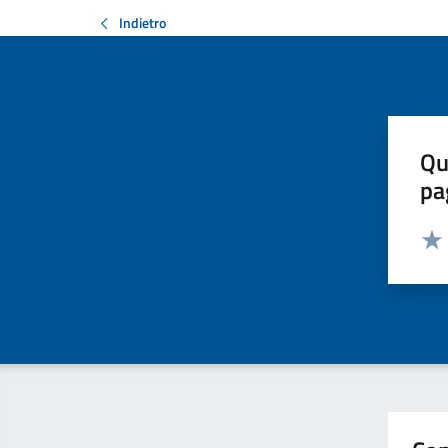
Indietro
Qu
pa
Valut
Valu