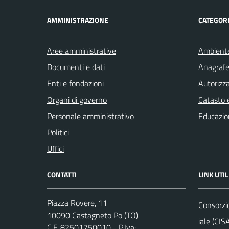
AMMINISTRAZIONE
CATEGORI
Aree amministrative
Ambient
Documenti e dati
Anagrafe 
Enti e fondazioni
Autorizza
Organi di governo
Catasto e
Personale amministrativo
Educazio
Politici
Uffici
CONTATTI
LINK UTIL
Piazza Rovere, 11
Consorzi
10090 Castagneto Po (TO)
iale (CIS
C.F. 82501750010 - P.Iva: