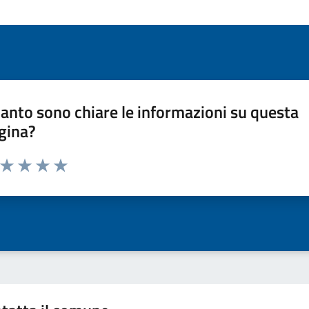
anto sono chiare le informazioni su questa
gina?
a da 1 a 5 stelle la pagina
ta 1 stelle su 5
Valuta 2 stelle su 5
Valuta 3 stelle su 5
Valuta 4 stelle su 5
Valuta 5 stelle su 5