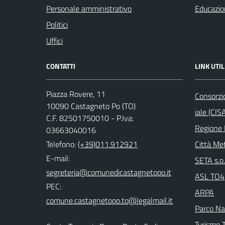
Personale amministrativo
Educazio
Politici
Uffici
CONTATTI
LINK UTIL
Piazza Rovere, 11
Consorzi
10090 Castagneto Po (TO)
iale (CIS
C.F. 82501750010 - P.Iva:
Regione
03663040016
Telefono:
(+39)011.912921
Città Met
E-mail:
SETA s.p.
ASL TO4
PEC:
ARPA
Parco Nat
Turismo T