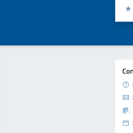
Valut
Valu
Con