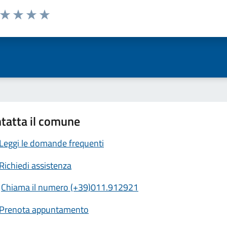
a da 1 a 5 stelle la pagina
ta 1 stelle su 5
Valuta 2 stelle su 5
Valuta 3 stelle su 5
Valuta 4 stelle su 5
Valuta 5 stelle su 5
tatta il comune
Leggi le domande frequenti
Richiedi assistenza
Chiama il numero (+39)011.912921
Prenota appuntamento