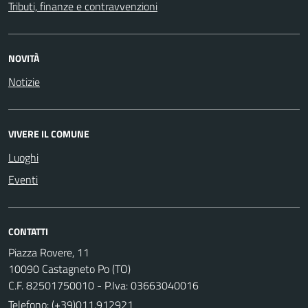
Tributi, finanze e contravvenzioni
NOVITÀ
Notizie
VIVERE IL COMUNE
Luoghi
Eventi
CONTATTI
Piazza Rovere, 11
10090 Castagneto Po (TO)
C.F. 82501750010 - P.Iva: 03663040016
Telefono:
(+39)011.912921