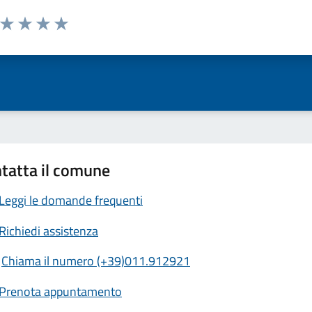
a da 1 a 5 stelle la pagina
ta 1 stelle su 5
Valuta 2 stelle su 5
Valuta 3 stelle su 5
Valuta 4 stelle su 5
Valuta 5 stelle su 5
tatta il comune
Leggi le domande frequenti
Richiedi assistenza
Chiama il numero (+39)011.912921
Prenota appuntamento