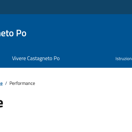
neto Po
Vivere Castagneto Po
Istruzio
te
/
Performance
e