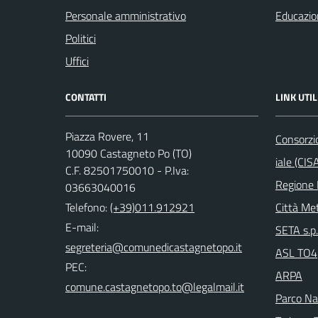
Personale amministrativo
Educazio
Politici
Uffici
CONTATTI
LINK UTIL
Piazza Rovere, 11
Consorzi
10090 Castagneto Po (TO)
iale (CIS
C.F. 82501750010 - P.Iva:
Regione
03663040016
Telefono:
(+39)011.912921
Città Met
E-mail:
SETA s.p.
ASL TO4
PEC:
ARPA
Parco Nat