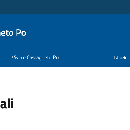
neto Po
Vivere Castagneto Po
Istruzio
ali