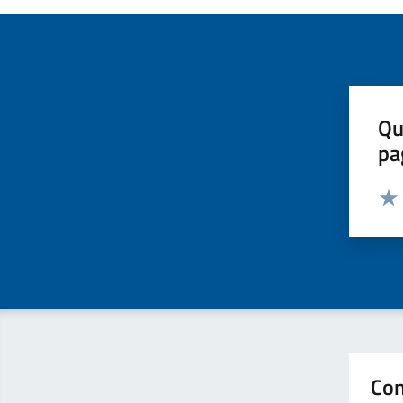
Qu
pa
Valut
Valu
Con