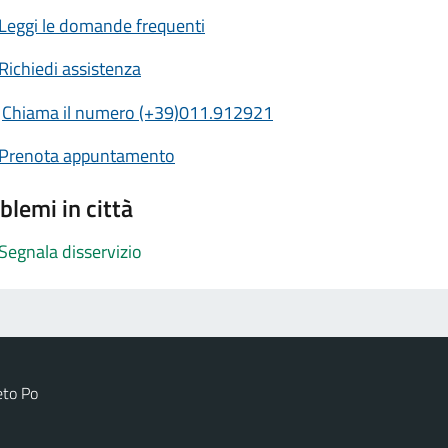
Leggi le domande frequenti
Richiedi assistenza
Chiama il numero (+39)011.912921
Prenota appuntamento
blemi in città
Segnala disservizio
eto Po