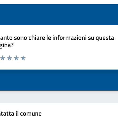
anto sono chiare le informazioni su questa
gina?
a da 1 a 5 stelle la pagina
ta 1 stelle su 5
Valuta 2 stelle su 5
Valuta 3 stelle su 5
Valuta 4 stelle su 5
Valuta 5 stelle su 5
tatta il comune