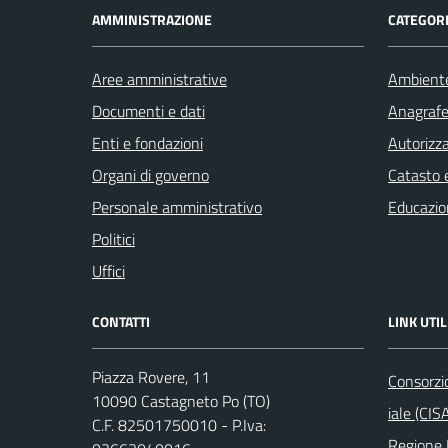
AMMINISTRAZIONE
CATEGORI
Aree amministrative
Ambient
Documenti e dati
Anagrafe 
Enti e fondazioni
Autorizza
Organi di governo
Catasto e
Personale amministrativo
Educazio
Politici
Uffici
CONTATTI
LINK UTIL
Piazza Rovere, 11
Consorzi
10090 Castagneto Po (TO)
iale (CIS
C.F. 82501750010 - P.Iva:
Regione