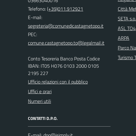
03663040016
Telefono:
(+39)011.912921
Città Met
E-mail:
SETA s.p.
ASL TO4
PEC:
ARPA
Parco Nat
Turismo T
Conto Tesoreria Banco Posta Codice
IBAN: IT05 H076 0103 2000 0105
2195 227
Ufficio relazioni con il pubblico
Uffici e orari
Numeri utili
CONTATTI D.P.O.
E-mail: