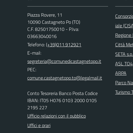
Piazza Rovere, 11
Consorzi
10090 Castagneto Po (TO)
iale (CIS
C.F. 82501750010 - P.Iva:
Regione
03663040016
Telefono:
(+39)011.912921
Città Met
E-mail:
SETA s.p.
ASL TO4
PEC:
ARPA
Parco Nat
Turismo T
Conto Tesoreria Banco Posta Codice
IBAN: IT05 H076 0103 2000 0105
2195 227
Ufficio relazioni con il pubblico
Uffici e orari