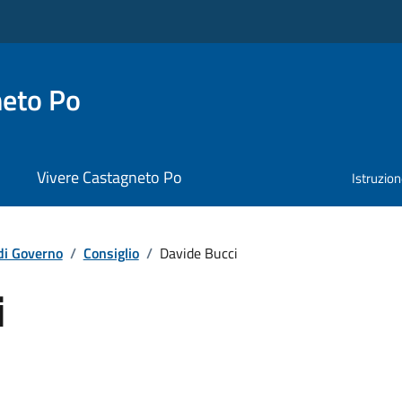
neto Po
Vivere Castagneto Po
Istruzio
di Governo
/
Consiglio
/
Davide Bucci
i