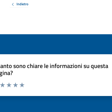
Indietro
anto sono chiare le informazioni su questa
gina?
a da 1 a 5 stelle la pagina
ta 1 stelle su 5
Valuta 2 stelle su 5
Valuta 3 stelle su 5
Valuta 4 stelle su 5
Valuta 5 stelle su 5